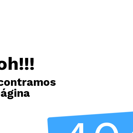
oh!!!
contramos
página