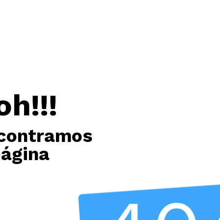
oh!!!
contramos
página